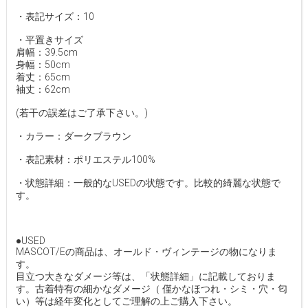
・表記サイズ：10
・平置きサイズ
肩幅：39.5cm
身幅：50cm
着丈：65cm
袖丈：62cm
(若干の誤差はご了承下さい。)
・カラー：ダークブラウン
・表記素材：ポリエステル100%
・状態詳細：一般的なUSEDの状態です。比較的綺麗な状態で
す。
●USED
MASCOT/Eの商品は、オールド・ヴィンテージの物になりま
す。
目立つ大きなダメージ等は、「状態詳細」に記載しておりま
す。古着特有の細かなダメージ（ 僅かなほつれ・シミ・穴・匂
い）等は経年変化としてご理解の上ご購入下さい。