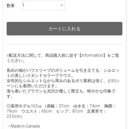
数量
カートに入れる
○配送方法に関して、商品購入前に必ず【information】をご覧
ください。
長めの袖がパフスリーブのボリュームを引き立てる、シルエッ
トの美しいスタンドカラーブラウス。
女性的なシルエットながら厚みのあるポリ素材は強く、どのシ
ーンにも着用いただけます。
落ち着いたブラウンも光沢が優しく際立ち、軽やかな印象で
す。
◎着用モデル162㎝ （肩幅：37cm ゆき丈：74cm 胸囲：
79cm ウエスト：60cm ヒップ：87cm 足裏実寸：
23.0cm）
・Made in Canada