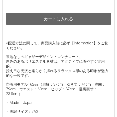
カートに入れる
○配送方法に関して、商品購入前に必ず【information】をご覧
ください。
裏地なしのギャザーデザイントレンチコート。
厚みのあるポリエステル素材は、アクティブに着やすく実用
的。
控え目な光沢と柔らかく揺れるリラックス感のある印象が魅力
的な一枚です。
◎着用モデル162㎝ （肩幅：37cm ゆき丈：74cm 胸囲：
79cm ウエスト：60cm ヒップ：87cm 足裏実寸：
23.0cm）
・Made in Japan
・表記サイズ：7A2