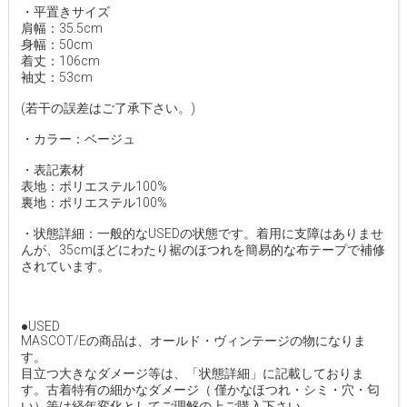
・平置きサイズ
肩幅：35.5cm
身幅：50cm
着丈：106cm
袖丈：53cm
(若干の誤差はご了承下さい。)
・カラー：ベージュ
・表記素材
表地：ポリエステル100%
裏地：ポリエステル100%
・状態詳細：一般的なUSEDの状態です。着用に支障はありませ
んが、35cmほどにわたり裾のほつれを簡易的な布テープで補修
されています。
●USED
MASCOT/Eの商品は、オールド・ヴィンテージの物になりま
す。
目立つ大きなダメージ等は、「状態詳細」に記載しておりま
す。古着特有の細かなダメージ（ 僅かなほつれ・シミ・穴・匂
い）等は経年変化としてご理解の上ご購入下さい。