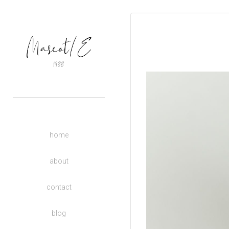
OUTERS
TOPS
BASIC
BOTTOMS
DRESSES
ACCESSORIES
UNISEX
home
DONATE TO CHARITY
KIDS
about
contact
blog