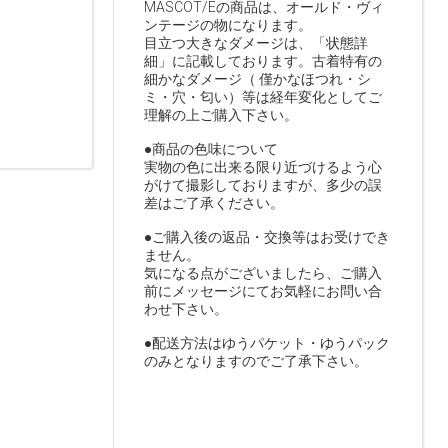
MASCOT/Eの商品は、オールド・ヴィ
ンテージの物になります。
目立つ大きなダメージは、「状態詳
細」に記載しております。古着特有の
細かなダメージ（ 僅かなほつれ・シ
ミ・穴・匂い）等は経年変化としてご
理解の上ご購入下さい。
●商品の色味について
実物の色に出来る限り近づけるよう心
がけて撮影しておりますが、多少の誤
差はご了承ください。
●ご購入後の返品・交換等はお受けでき
ません。
気になる点がございましたら、ご購入
前にメッセージにてお気軽にお問い合
わせ下さい。
●配送方法はゆうパケット・ゆうパック
のみとなりますのでご了承下さい。