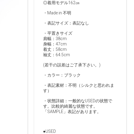
◎着用モデル162㎝
・Made in 不明
・表記サイズ：表記なし
・平置きサイズ
肩幅：38cm
身幅：47cm
着丈：58cm
袖丈：64.5cm
(若干の誤差はご了承下さい。)
・カラー：ブラック
・表記素材：不明（シルクと思われま
す）
・状態詳細：一般的なUSEDの状態で
す。比較的綺麗な状態です。
「SAMPLE」表記があります。
●USED