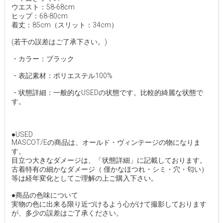
ウエスト：58-68cm
ヒップ：68-80cm
着丈：85cm（スリット：34cm）
(若干の誤差はご了承下さい。)
・カラー：ブラック
・表記素材：ポリエステル100%
・状態詳細：一般的なUSEDの状態です。比較的綺麗な状態で
す。
●USED
MASCOT/Eの商品は、オールド・ヴィンテージの物になりま
す。
目立つ大きなダメージは、「状態詳細」に記載しております。
古着特有の細かなダメージ（ 僅かなほつれ・シミ・穴・匂い）
等は経年変化としてご理解の上ご購入下さい。
●商品の色味について
実物の色に出来る限り近づけるよう心がけて撮影しております
が、多少の誤差はご了承ください。