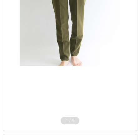
1
/
9