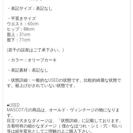
・表記サイズ：表記なし
・平置きサイズ
ウエスト：60cm
ヒップ：88cm
股上：31cm
股下：71cm
(若干の誤差はご了承下さい。)
・カラー：オリーブカーキ
・表記素材：表記なし
・状態詳細：一般的なUSEDの状態です。比較的綺麗な状態で
す。裾上げがされていない状態です。
●USED
MASCOT/Eの商品は、オールド・ヴィンテージの物になりま
す。
目立つ大きなダメージは、「状態詳細」に記載しております。
古着特有の細かなダメージ（ 僅かなほつれ・シミ・穴・匂い）
等は経年変化としてご理解の上ご購入下さい。