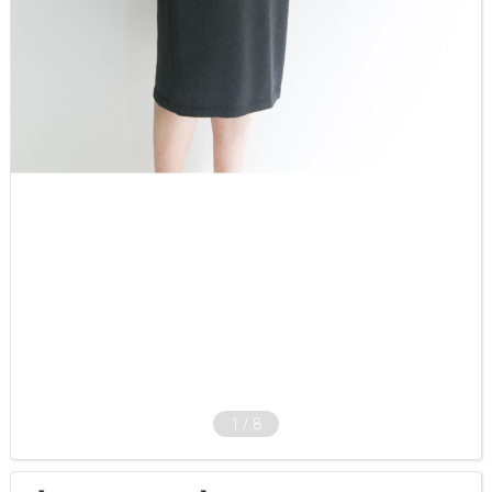
1
/
8