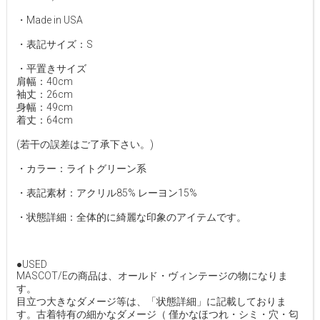
・Made in USA
・表記サイズ：S
・平置きサイズ
肩幅：40cm
袖丈：26cm
身幅：49cm
着丈：64cm
(若干の誤差はご了承下さい。)
・カラー：ライトグリーン系
・表記素材：アクリル85% レーヨン15%
・状態詳細：全体的に綺麗な印象のアイテムです。
●USED
MASCOT/Eの商品は、オールド・ヴィンテージの物になりま
す。
目立つ大きなダメージ等は、「状態詳細」に記載しておりま
す。古着特有の細かなダメージ（ 僅かなほつれ・シミ・穴・匂