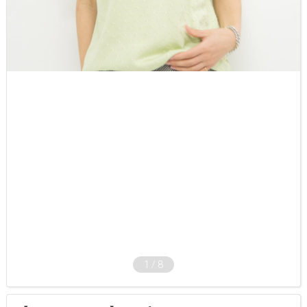
1
/
8