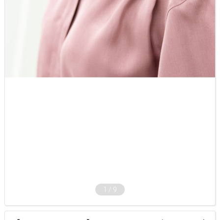
1
/
9