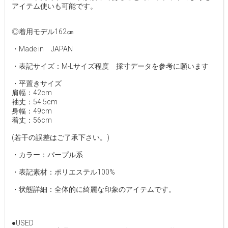
アイテム使いも可能です。
◎着用モデル162㎝
・Made in JAPAN
・表記サイズ：M-Lサイズ程度 採寸データを参考に願います
・平置きサイズ
肩幅：42cm
袖丈：54.5cm
身幅：49cm
着丈：56cm
(若干の誤差はご了承下さい。)
・カラー：パープル系
・表記素材：ポリエステル100%
・状態詳細：全体的に綺麗な印象のアイテムです。
●USED